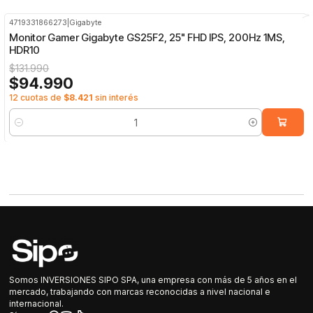
4719331866273
|
Gigabyte
-28%
OFF
Monitor Gamer Gigabyte GS25F2, 25" FHD IPS, 200Hz 1MS,
HDR10
$131.990
$94.990
12 cuotas de
$8.421
sin interés
Cantidad
Somos INVERSIONES SIPO SPA, una empresa con más de 5 años en el
mercado, trabajando con marcas reconocidas a nivel nacional e
internacional.