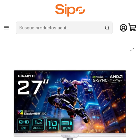
¡Compra hasta mediodía y recibe hoy! De lunes a sábado en el gran
Santiago. Envío gratis desde $29.990
Inicio
Marcas
Gigabyte
Monitor Gamer Gigabyte M27Q2 ICE 27" QHD 200Hz IPS 1ms