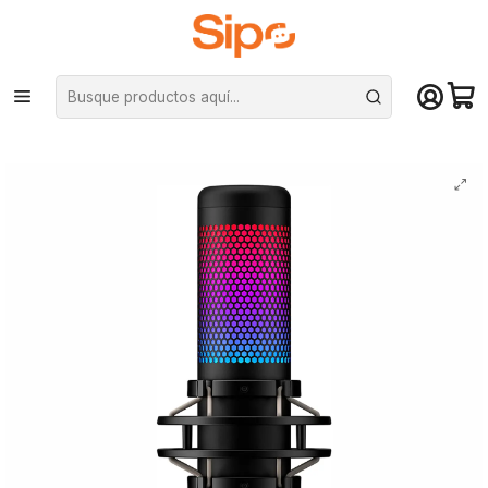
¡Compra hasta mediodía y recibe hoy! De lunes a sábado en el gran
Santiago. Envío gratis desde $29.990
Inicio
Audio y música
Micrófonos
Micrófono Hyperx Quadcast S Condensador Multipatrón Black,
Multiplataforma