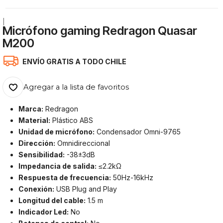
|
Micrófono gaming Redragon Quasar
M200
ENVÍO GRATIS A TODO CHILE
Agregar a la lista de favoritos
Marca:
Redragon
Material:
Plástico ABS
Unidad de micrófono:
Condensador Omni-9765
Dirección:
Omnidireccional
Sensibilidad:
-38±3dB
Impedancia de salida:
≤2.2kΩ
Respuesta de frecuencia:
50Hz-16kHz
Conexión:
USB Plug and Play
Longitud del cable:
1.5 m
Indicador Led:
No