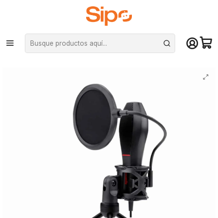
¡Compra hasta mediodía y recibe hoy! De lunes a sábado en el gran
Santiago. Envío gratis desde $29.990
Inicio
Computación y Gamers
Almacenamiento portátil
MicroSD
Micrófono gaming Redragon Quasar M200