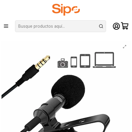
¡Compra hasta mediodía y recibe hoy! De lunes a sábado en el gran
Santiago. Envío gratis desde $29.990
Inicio
Audio y música
Micrófonos
Micrófono de solapa Lavalier 3.5mm