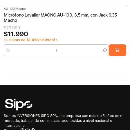
AU-100
|
Maono
-60%
OFF
Micrófono Lavalier MAONO AU-100, 3,5 mm, con Jack 6.35
Macho
$29.990
$11.990
12 cuotas de
$1.063
sin interés
Cantidad
Somos INVERSIONES SIPO SPA, una empresa con más de 5 años en el
mercado, trabajando con marcas reconocidas a nivel nacional e
internacional.