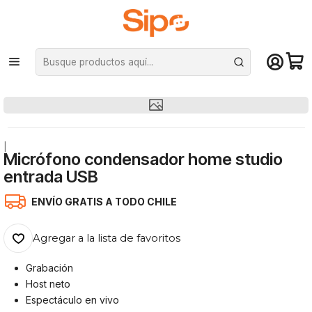
¡Compra hasta mediodía y recibe hoy! De lunes a sábado en el gran
Santiago. Envío gratis desde $29.990
Inicio
Audio y música
Micrófonos
Micrófono condensador home studio entrada USB
|
Micrófono condensador home studio
entrada USB
ENVÍO GRATIS A TODO CHILE
Agregar a la lista de favoritos
Grabación
Host neto
Espectáculo en vivo