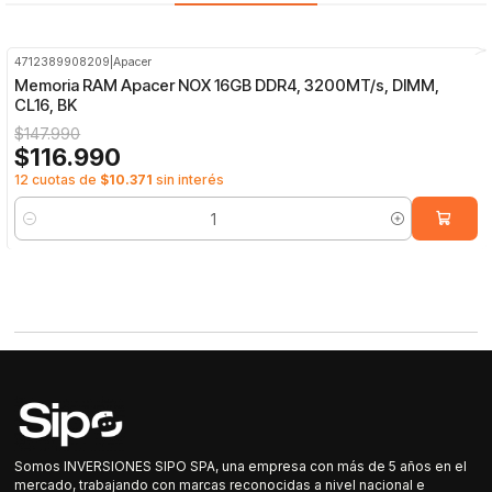
4712389908209
|
Apacer
-21%
OFF
Memoria RAM Apacer NOX 16GB DDR4, 3200MT/s, DIMM,
CL16, BK
$147.990
$116.990
12 cuotas de
$10.371
sin interés
Cantidad
Somos INVERSIONES SIPO SPA, una empresa con más de 5 años en el
mercado, trabajando con marcas reconocidas a nivel nacional e