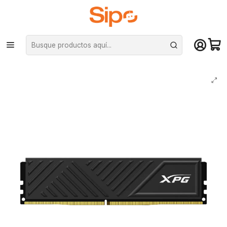
¡Compra hasta mediodía y recibe hoy! De lunes a sábado en el gran
Santiago. Envío gratis desde $29.990
Inicio
Componentes PC
Ram
DDR4 Pc Escritorio
Memoria Ram XPG GAMMIX D35 DDR4 8GB 3200MHZ Black DIMM PC