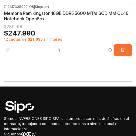
740617335002-OB
|
Kingston
-14%
OFF
Memoria Ram Kingston 16GB DDR5 5600 MT/s SODIMM CL46
Notebook OpenBox
$289.990
$247.990
12 cuotas de
$21.985
sin interés
Cantidad
Somos INVERSIONES SIPO SPA, una empresa con más de 5 años en el
mercado, trabajando con marcas reconocidas a nivel nacional e
internacional.
Síguenos