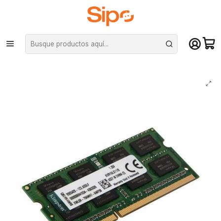
¡Compra hasta mediodía y recibe hoy! De lunes a sábado en el gran
Santiago. Envío gratis desde $29.990
Inicio
Componentes PC
Ram
Memoria RAM Kingston KVR16LS11/8WP, 8GB, 1600Mhz, DDR3L, Para
Notebook