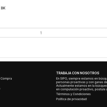
 BK
TRABAJA CON NOSOTROS
e Compra
En SIPO, siempre estamos en búsq
personas proactivas y con ganas d
Actualmente estamos en la búsqued
s
en computación proactivo, postula a
Términos y Condiciones
Política de privacidad