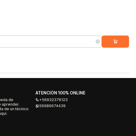
ATENCIÓN 100% ONLINE
ueda de
+56932376123
e aprender.
56986674439
a de un técnico
quí.