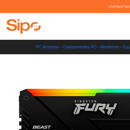
Inicio
Componentes PC
Ram
DDR4 Pc Escritorio
Memoria RAM King
¡Compra hast
PC Armadas
Componentes PC
Monitores
Equ