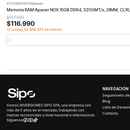
4712389908209
|
Apacer
-21%
OFF
Memoria RAM Apacer NOX 16GB DDR4, 3200MT/s, DIMM, CL16,
$147.990
$116.990
12 cuotas de
$10.371
sin interés
Cantidad
NAVEGACIÓN
Seguimineto d
Blog
Somos INVERSIONES SIPO SPA, una empresa con
Lista de Deseo
más de 5 años en el mercado, trabajando con
Contacto
marcas reconocidas a nivel nacional e internacional.
Síguenos