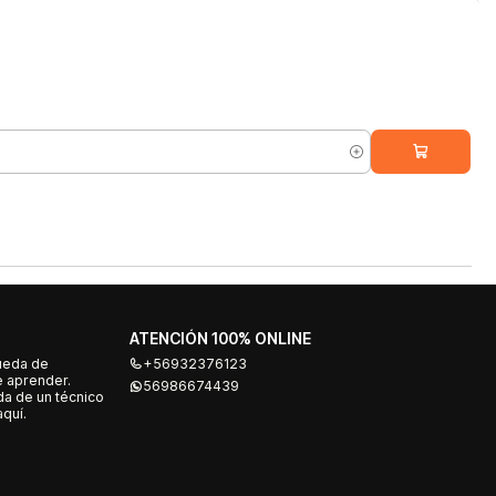
ATENCIÓN 100% ONLINE
ueda de
+56932376123
e aprender.
56986674439
a de un técnico
quí.