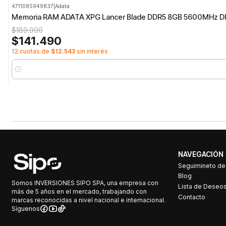
4711085949837
|
Adata
-26%
OFF
Memoria RAM ADATA XPG Lancer Blade DDR5 8GB 5600MHz D
$189.990
$141.490
12 cuotas de
$12.543
sin interés
Cantidad
NAVEGACIÓN
Seguimineto d
Blog
Somos INVERSIONES SIPO SPA, una empresa con
Lista de Deseo
más de 5 años en el mercado, trabajando con
Contacto
marcas reconocidas a nivel nacional e internacional.
Síguenos