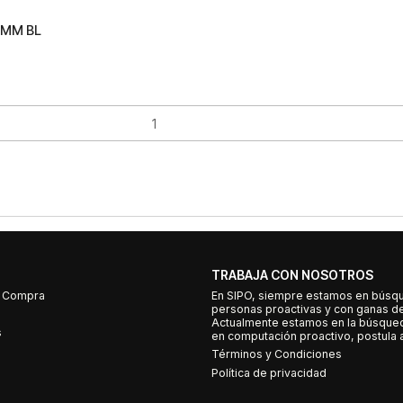
IMM BL
TRABAJA CON NOSOTROS
e Compra
En SIPO, siempre estamos en búsq
personas proactivas y con ganas d
Actualmente estamos en la búsqued
s
en computación proactivo, postula a
Términos y Condiciones
Política de privacidad