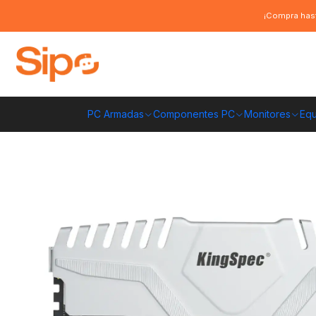
Inicio
Componentes PC
Ram
DDR5 Pc Escritorio
Memoria RAM King
¡Compra hast
PC Armadas
Componentes PC
Monitores
Equ