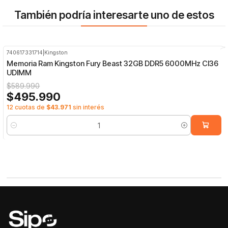
También podría interesarte uno de estos
740617331714
|
Kingston
-16%
OFF
Memoria Ram Kingston Fury Beast 32GB DDR5 6000MHz Cl36
UDIMM
$589.990
$495.990
12 cuotas de
$43.971
sin interés
Cantidad