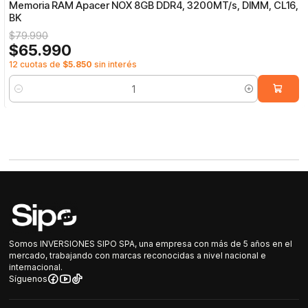
Memoria RAM Apacer NOX 8GB DDR4, 3200MT/s, DIMM, CL16,
BK
$79.990
$65.990
12 cuotas de
$5.850
sin interés
Cantidad
Somos INVERSIONES SIPO SPA, una empresa con más de 5 años en el
mercado, trabajando con marcas reconocidas a nivel nacional e
internacional.
Síguenos