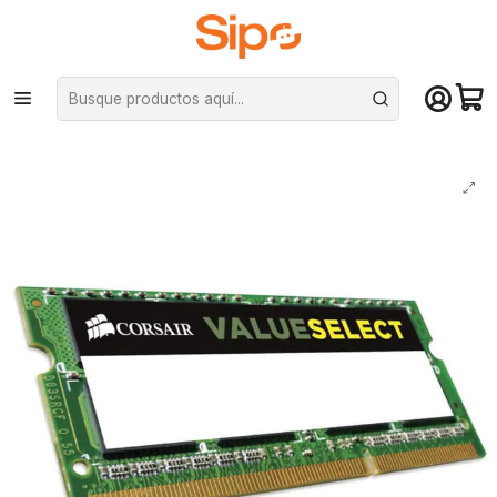
¡Compra hasta mediodía y recibe hoy! De lunes a sábado en el gran
Santiago. Envío gratis desde $29.990
Inicio
Componentes PC
Ram
Memoria RAM Corsair Value Select de 4GB (DDR3, 1600MHz, SODIMM,
CL11), para Notebook