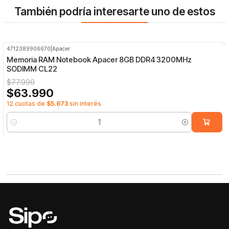
También podría interesarte uno de estos
4712389906670
|
Apacer
-18%
OFF
Memoria RAM Notebook Apacer 8GB DDR4 3200MHz
SODIMM CL22
$77.990
$63.990
12 cuotas de
$5.673
sin interés
Cantidad