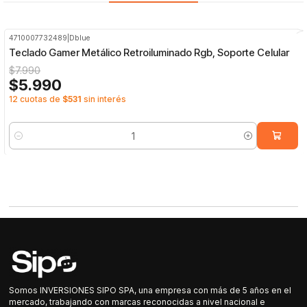
4710007732489
|
Dblue
-25%
OFF
Teclado Gamer Metálico Retroiluminado Rgb, Soporte Celular
$7.990
$5.990
12 cuotas de
$531
sin interés
Cantidad
Somos INVERSIONES SIPO SPA, una empresa con más de 5 años en el
mercado, trabajando con marcas reconocidas a nivel nacional e