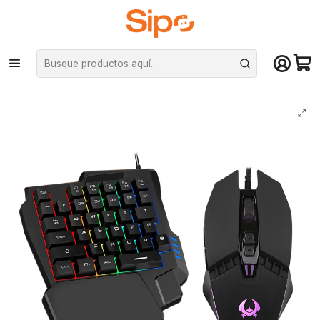
¡Compra hasta mediodía y recibe hoy! De lunes a sábado en el gran
Santiago. Envío gratis desde $29.990
Inicio
Computación y Gamers
Mouse
Kit Teclado Una Mano Mouse Gamer para Celular / Tablet - 4000DPI