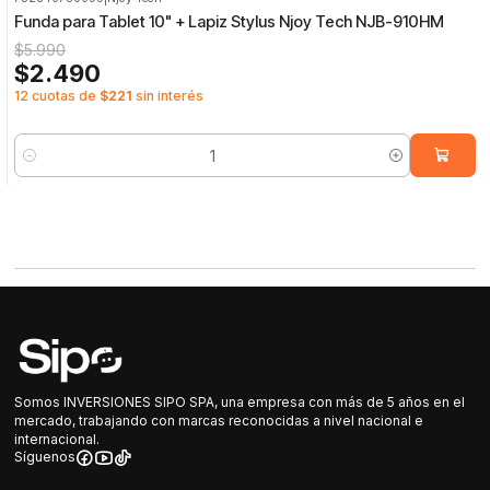
-58%
OFF
Funda para Tablet 10" + Lapiz Stylus Njoy Tech NJB-910HM
$5.990
$2.490
12 cuotas de
$221
sin interés
Cantidad
Somos INVERSIONES SIPO SPA, una empresa con más de 5 años en el
mercado, trabajando con marcas reconocidas a nivel nacional e
internacional.
Síguenos