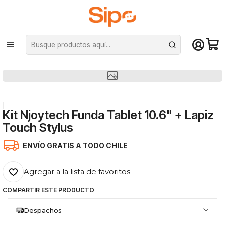
¡Compra hasta mediodía y recibe hoy! De lunes a sábado en el gran
Santiago. Envío gratis desde $29.990
Inicio
Otras categorías
Lápiz Touch
Kit Njoytech Funda Tablet 10.6" + Lapiz Touch Stylus
|
Kit Njoytech Funda Tablet 10.6" + Lapiz
Touch Stylus
ENVÍO GRATIS A TODO CHILE
Agregar a la lista de favoritos
COMPARTIR ESTE PRODUCTO
Despachos