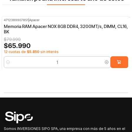
4712389907851
|
Apacer
-18%
OFF
Memoria RAM Apacer NOX 8GB DDR4, 3200MT/s, DIMM, CL16,
BK
$79.990
$65.990
12 cuotas de
$5.850
sin interés
Cantidad
Somos INVERSIONES SIPO SPA, una empresa con más de 5 años en el