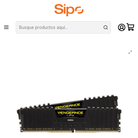
¡Compra hasta mediodía y recibe hoy! De lunes a sábado en el gran
Santiago. Envío gratis desde $29.990
Inicio
Componentes PC
Ram
DDR4 Pc Escritorio
Kit Memoria RAM Corsair Vengeance LPX - 16GB (2x8GB, DDR4,
3200MHz, CL16), PC