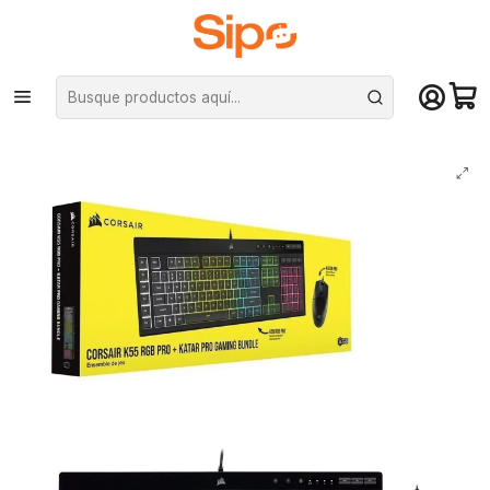
¡Compra hasta mediodía y recibe hoy! De lunes a sábado en el gran
Santiago. Envío gratis desde $29.990
Inicio
Computación y Gamers
Mouse
Kit Corsair Teclado K55 RGB Pro + Mouse Katar Pro 12.400 dpi