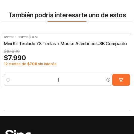
También podría interesarte uno de estos
6922000101225
|
OEM
-27%
OFF
Mini Kit Teclado 78 Teclas + Mouse Alámbrico USB Compacto
$10.990
$7.990
12 cuotas de
$708
sin interés
Cantidad