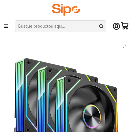
¡Compra hasta mediodía y recibe hoy! De lunes a sábado en el gran
Santiago. Envío gratis desde $29.990
Inicio
Componentes PC
Cooler CPU
Ventiladores PC
Kit 3 Ventiladores Kronos Prism 8Pro ARGB 120mm 600/1500RPM NG