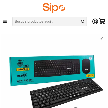
¡Compra hasta mediodía y recibe hoy! De lunes a sábado en el gran
Santiago. Envío gratis desde $29.990
Inicio
Computación y Gamers
Mouse
Kit 2 en 1 Weibo WB-8012, Teclado + Mouse inalámbrico, USB