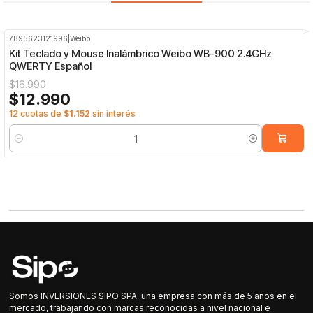
7895623121996
|
Weibo
-24%
OFF
Kit Teclado y Mouse Inalámbrico Weibo WB-900 2.4GHz
QWERTY Español
$16.990
$12.990
12 cuotas de
$1.152
sin interés
Cantidad
Somos INVERSIONES SIPO SPA, una empresa con más de 5 años en el
mercado, trabajando con marcas reconocidas a nivel nacional e