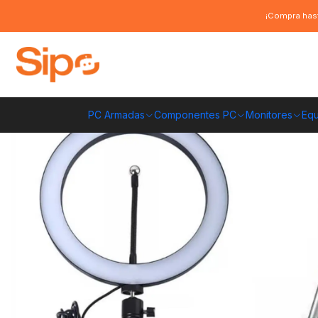
Inicio
Otras categorías
Trípodes
Kit 2 en 1: Aro Luz Led 26cm + trípo
¡Compra hast
PC Armadas
Componentes PC
Monitores
Equ