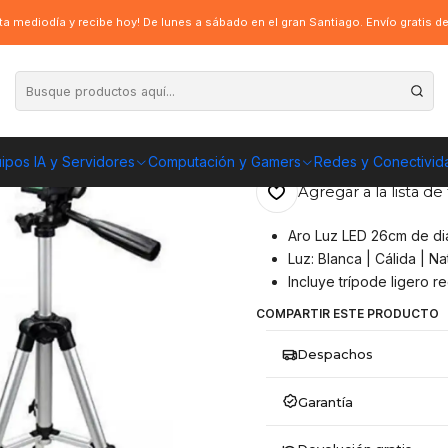
de ligero 3110
a mediodía y recibe hoy! De lunes a sábado en el gran Santiago. Envío gratis 
|
Kit 2 en 1: Aro 
ENVÍO GRATIS A TOD
ipos IA y Servidores
Computación y Gamers
Redes y Conectivid
Agregar a la lista de 
Aro Luz LED 26cm de di
Luz: Blanca | Cálida | Na
Incluye trípode ligero r
COMPARTIR ESTE PRODUCTO
Despachos
Garantía