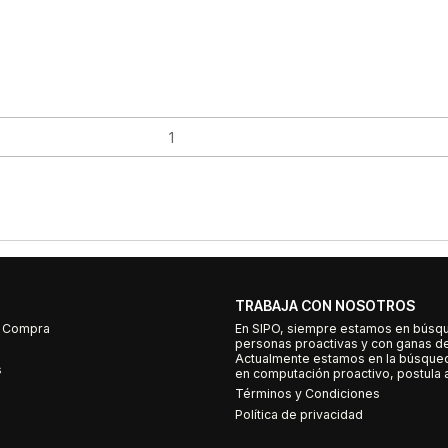
TRABAJA CON NOSOTROS
e Compra
En SIPO, siempre estamos en búsq
personas proactivas y con ganas d
Actualmente estamos en la búsqued
s
en computación proactivo, postula a
Términos y Condiciones
Política de privacidad