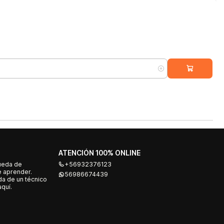
ATENCIÓN 100% ONLINE
ueda de
+56932376123
e aprender.
56986674439
a de un técnico
quí.