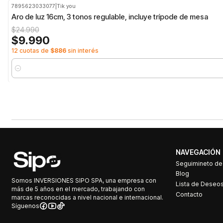
7895623033077
|
Tik you
-60%
OFF
Aro de luz 16cm, 3 tonos regulable, incluye trípode de mesa
$24.990
$9.990
12 cuotas de
$886
sin interés
Cantidad
NAVEGACIÓN
Seguimineto d
Blog
Somos INVERSIONES SIPO SPA, una empresa con
Lista de Deseo
más de 5 años en el mercado, trabajando con
Contacto
marcas reconocidas a nivel nacional e internacional.
Síguenos