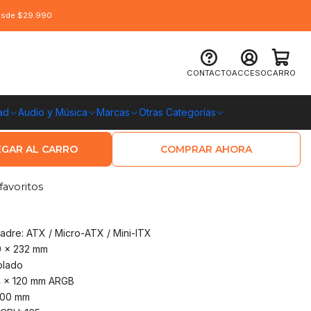
desde $29.990
 MSI MAG PANO 130R PZ Vidrio ATX
CONTACTO
ACCESO
CARRO
ad
Audio y Música
Marcas
Otras Categorías
O CHILE
GAR AL CARRO
COMPRAR AHORA
favoritos
adre: ATX / Micro-ATX / Mini-ITX
0 x 232 mm
mplado
 4 x 120 mm ARGB
400 mm