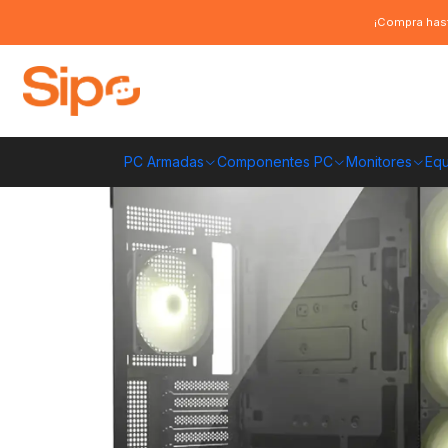
Inicio
Componentes PC
Gabinete
ATX
Gabinete Gamer MSI MAG PA
¡Compra hast
PC Armadas
Componentes PC
Monitores
Equ