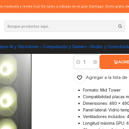
NO 130R PZ Vidrio ATX 4Fan ARGB BK
a mediodía y recibe hoy! De lunes a sábado en el gran Santiago. Envío gratis 
|
Gabinete Gamer
4Fan ARGB BK
ipos IA y Servidores
Computación y Gamers
Redes y Conectivid
ENVÍO GRATIS A TOD
AGRE
Cantidad
Agregar a la lista de 
Formato: Mid Tower
Compatibilidad placas m
Dimensiones: 460 x 49
Panel lateral: Vidrio te
Ventiladores incluidos:
Longitud máxima GPU: 