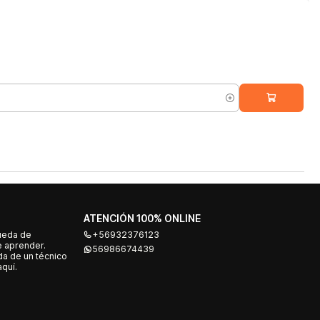
ATENCIÓN 100% ONLINE
ueda de
+56932376123
e aprender.
56986674439
a de un técnico
quí.