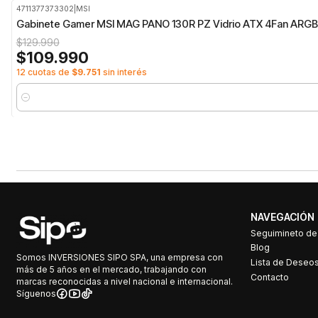
4711377373302
|
MSI
-15%
OFF
Gabinete Gamer MSI MAG PANO 130R PZ Vidrio ATX 4Fan ARG
$129.990
$109.990
12 cuotas de
$9.751
sin interés
Cantidad
NAVEGACIÓN
Seguimineto d
Blog
Somos INVERSIONES SIPO SPA, una empresa con
Lista de Deseo
más de 5 años en el mercado, trabajando con
Contacto
marcas reconocidas a nivel nacional e internacional.
Síguenos