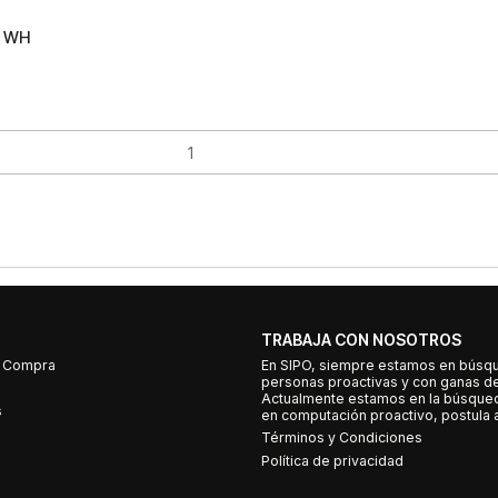
B WH
TRABAJA CON NOSOTROS
e Compra
En SIPO, siempre estamos en búsq
personas proactivas y con ganas d
Actualmente estamos en la búsqued
s
en computación proactivo, postula a
Términos y Condiciones
Política de privacidad