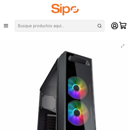
¡Compra hasta mediodía y recibe hoy! De lunes a sábado en el gran
Santiago. Envío gratis desde $29.990
Inicio
Componentes PC
Gabinete
ATX
Gabinete Cougar MID TOWER - MX350-RGB