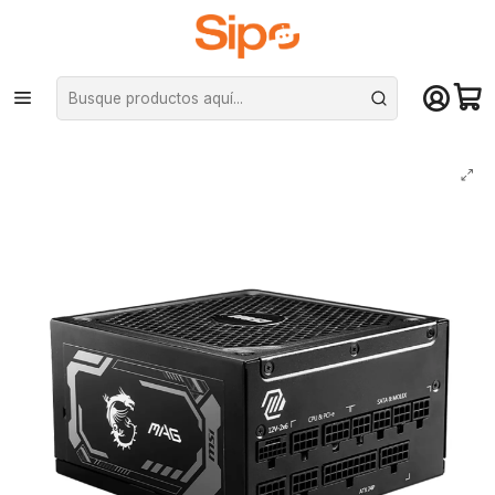
¡Compra hasta mediodía y recibe hoy! De lunes a sábado en el gran
Santiago. Envío gratis desde $29.990
Inicio
Componentes PC
Fuentes de Poder
Modulares
Fuente de Poder MSI MAG A1250GL PCIE5, 1250 W, 80+ Gold, Modular