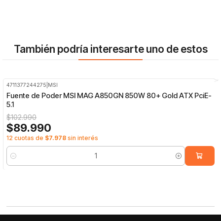
También podría interesarte uno de estos
4711377244275
|
MSI
-13%
OFF
Fuente de Poder MSI MAG A850GN 850W 80+ Gold ATX PciE-
5.1
$102.990
$89.990
12 cuotas de
$7.978
sin interés
Cantidad