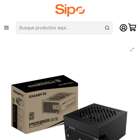
¡Compra hasta mediodía y recibe hoy! De lunes a sábado en el gran
Santiago. Envío gratis desde $29.990
Inicio
Componentes PC
Fuentes de Poder
Certificadas
Fuente de Poder Gigabyte 550W GP-P550SS 80+ Silver