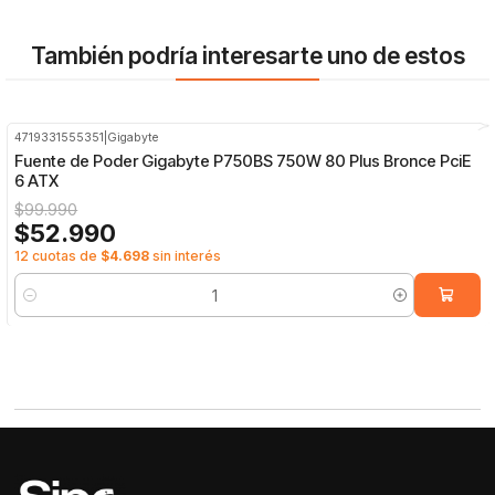
También podría interesarte uno de estos
4719331555351
|
Gigabyte
-47%
OFF
Fuente de Poder Gigabyte P750BS 750W 80 Plus Bronce PciE
6 ATX
$99.990
$52.990
12 cuotas de
$4.698
sin interés
Cantidad