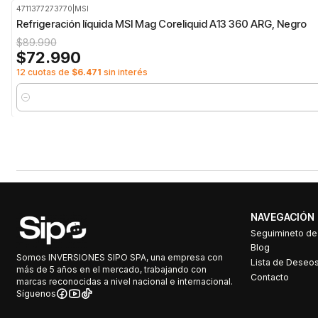
4711377273770
|
MSI
-19%
OFF
Refrigeración líquida MSI Mag Coreliquid A13 360 ARG, Negro
$89.990
$72.990
12 cuotas de
$6.471
sin interés
Cantidad
NAVEGACIÓN
Seguimineto d
Blog
Somos INVERSIONES SIPO SPA, una empresa con
Lista de Deseo
más de 5 años en el mercado, trabajando con
Contacto
marcas reconocidas a nivel nacional e internacional.
Síguenos