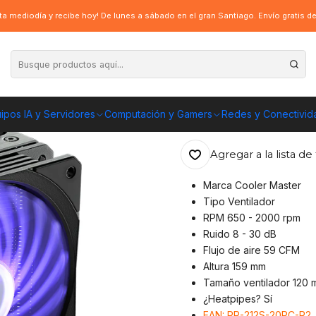
ooler Master Hyper 212 RGB, Intel/AMD, RGB, Black
a mediodía y recibe hoy! De lunes a sábado en el gran Santiago. Envío gratis 
|
Disipador Coole
RGB, Black
ipos IA y Servidores
Computación y Gamers
Redes y Conectivid
ENVÍO GRATIS A TOD
Agregar a la lista de 
Marca Cooler Master
Tipo Ventilador
RPM 650 - 2000 rpm
Ruido 8 - 30 dB
Flujo de aire 59 CFM
Altura 159 mm
Tamaño ventilador 120 
¿Heatpipes? Sí
EAN: RR-212S-20PC-R2