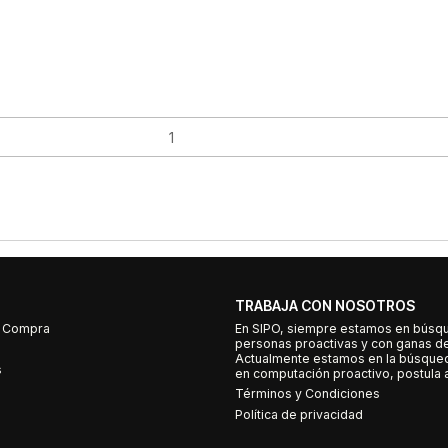
TRABAJA CON NOSOTROS
e Compra
En SIPO, siempre estamos en búsq
personas proactivas y con ganas d
Actualmente estamos en la búsqued
s
en computación proactivo, postula a
Términos y Condiciones
Política de privacidad