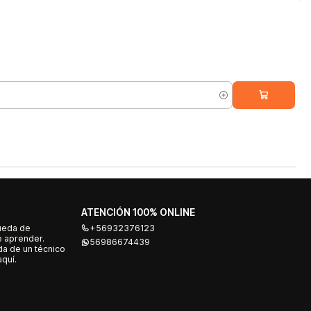
ATENCIÓN 100% ONLINE
ueda de
+56932376123
e aprender.
56986674439
a de un técnico
quí.