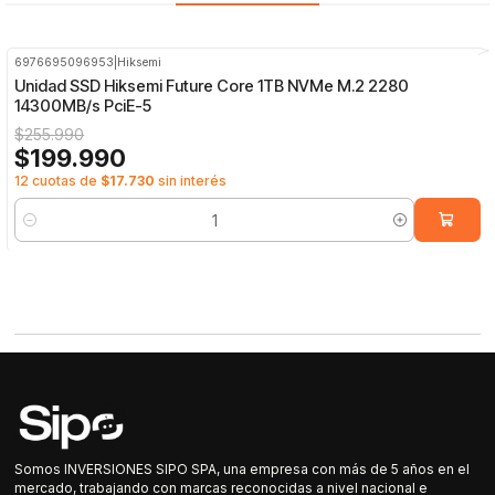
6976695096953
|
Hiksemi
-22%
OFF
Unidad SSD Hiksemi Future Core 1TB NVMe M.2 2280
14300MB/s PciE-5
$255.990
$199.990
12 cuotas de
$17.730
sin interés
Cantidad
Somos INVERSIONES SIPO SPA, una empresa con más de 5 años en el
mercado, trabajando con marcas reconocidas a nivel nacional e