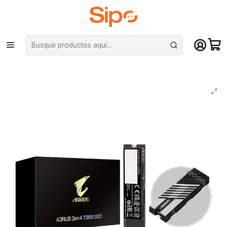
¡Compra hasta mediodía y recibe hoy! De lunes a sábado en el gran
Santiago. Envío gratis desde $29.990
Inicio
Componentes PC
Unidad de Estado Sólido (SSD)
M.2 PCIe NVMe
Disco Sólido SSD AORUS Gen4 7300 1 TB (NVMe M.2, hasta 7300MB/s,
con Disipador)