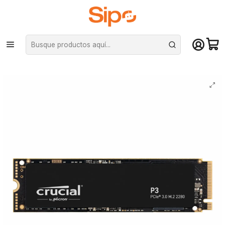
¡Compra hasta mediodía y recibe hoy! De lunes a sábado en el gran
Santiago. Envío gratis desde $29.990
Inicio
Componentes PC
Unidad de Estado Sólido (SSD)
M.2 PCIe NVMe
Disco Estado Sólido SSD Crucial P3 de 1TB PCIe M.2 2280 SSD