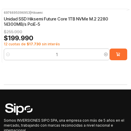
6976695096953
|
Hiksemi
-22%
OFF
Unidad SSD Hiksemi Future Core 1TB NVMe M.2 2280
14300MB/s PciE-5
$255.990
$199.990
12 cuotas de
$17.730
sin interés
Cantidad
Somos INVERSIONES SIPO SPA, una empresa con más de 5 años en el
mercado, trabajando con marcas reconocidas a nivel nacional e
internacional.