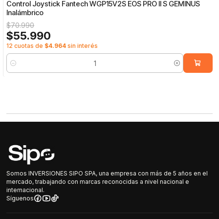
Control Joystick Fantech WGP15V2S EOS PRO II S GEMINUS
Inalámbrico
$70.990
$55.990
12 cuotas de
$4.964
sin interés
Cantidad
Somos INVERSIONES SIPO SPA, una empresa con más de 5 años en el
mercado, trabajando con marcas reconocidas a nivel nacional e
internacional.
Síguenos