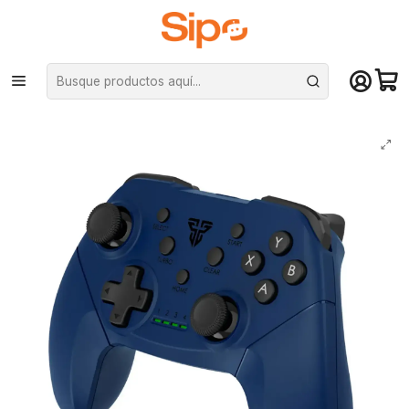
¡Compra hasta mediodía y recibe hoy! De lunes a sábado en el gran
Santiago. Envío gratis desde $29.990
Inicio
Computación y Gamers
Joystick y simuladores
Joysticks
Control Joystick Inalambrico Fantech Wgp13 Shooter Ii Blue