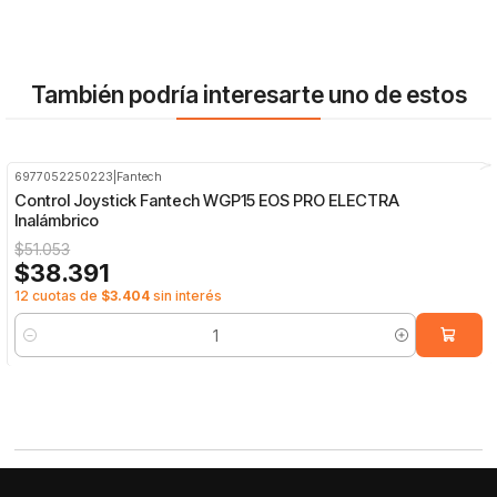
También podría interesarte uno de estos
6977052250223
|
Fantech
-25%
OFF
Control Joystick Fantech WGP15 EOS PRO ELECTRA
Inalámbrico
$51.053
$38.391
12 cuotas de
$3.404
sin interés
Cantidad