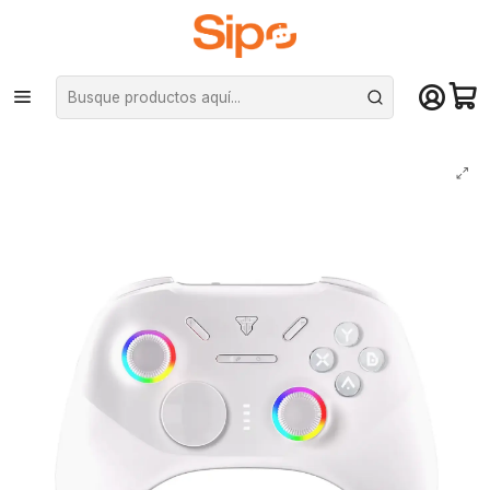
¡Compra hasta mediodía y recibe hoy! De lunes a sábado en el gran
Santiago. Envío gratis desde $29.990
Inicio
Computación y Gamers
Joystick y simuladores
Joysticks
Control Joystick Fantech WGP15V2 EOS PRO II White Inalámbrico