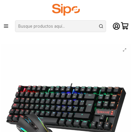
¡Compra hasta mediodía y recibe hoy! De lunes a sábado en el gran
Santiago. Envío gratis desde $29.990
Inicio
Computación y Gamers
Teclados
Mecánicos
Combo Redragon 2 en 1: Teclado mecánico Kumara + Mouse K552RGB-
BA-SP