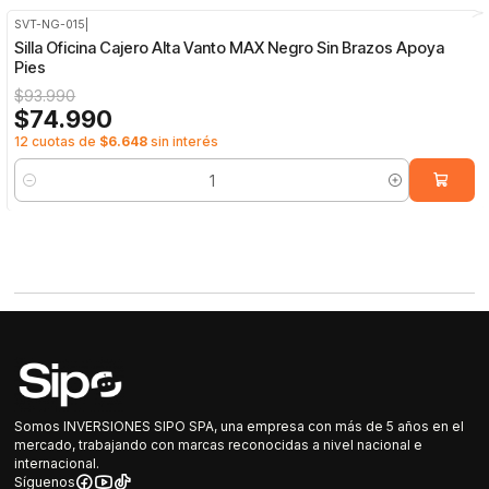
SVT-NG-015
|
-20%
OFF
Silla Oficina Cajero Alta Vanto MAX Negro Sin Brazos Apoya
Pies
$93.990
$74.990
12 cuotas de
$6.648
sin interés
Cantidad
Somos INVERSIONES SIPO SPA, una empresa con más de 5 años en el
mercado, trabajando con marcas reconocidas a nivel nacional e
internacional.
Síguenos