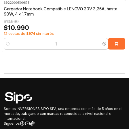
6922000500875
|
-21%
OFF
Cargador Notebook Compatible LENOVO 20V 3,25A, hasta
90W, 4 x 1.7mm
$13.990
$10.990
12 cuotas de
$974
sin interés
Cantidad
Somos INVERSIONES SIPO SPA, una empresa con más de 5 años en el
mercado, trabajando con marcas reconocidas a nivel nacional e
internacional.
Síguenos