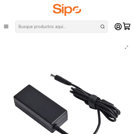
¡Compra hasta mediodía y recibe hoy! De lunes a sábado en el gran
Santiago. Envío gratis desde $29.990
Inicio
Redes y conectividad
Cargadores Notebook
Cargador Notebook Compatible HP, 18.5V-3.5A 90W 7.4 x 5mm