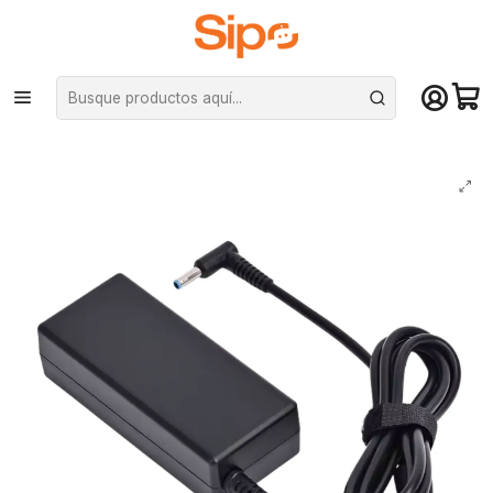
¡Compra hasta mediodía y recibe hoy! De lunes a sábado en el gran
Santiago. Envío gratis desde $29.990
Inicio
Redes y conectividad
Cargadores Notebook
Cargador de Notebook Compatible HP, 19.5V 4.62A, Hasta 90W, Pin 4.5
x 3mm