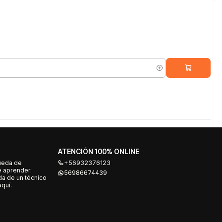
ATENCIÓN 100% ONLINE
ueda de
+56932376123
e aprender.
56986674439
a de un técnico
quí.