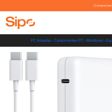
Inicio
Redes y conectividad
Cargadores Notebook
Cargador Para M
¡Compra hast
PC Armadas
Componentes PC
Monitores
Equ