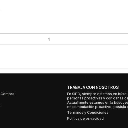
L
TRABAJA CON NOSOTROS
e Compra
En SIPO, siempre estamos en búsq
personas proactivas y con ganas d
Actualmente estamos en la búsqued
s
en computación proactivo, postula a
Términos y Condiciones
Política de privacidad