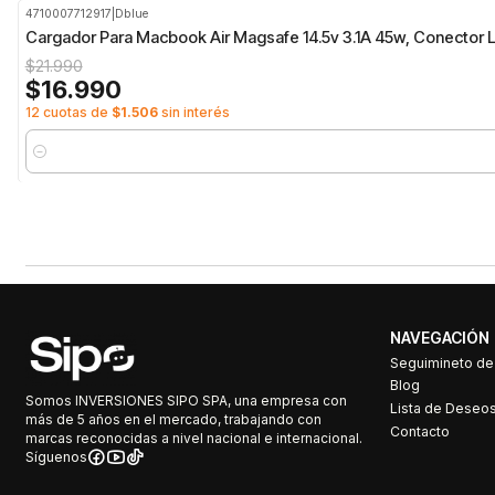
4710007712917
|
Dblue
-23%
OFF
Cargador Para Macbook Air Magsafe 14.5v 3.1A 45w, Conector 
$21.990
$16.990
12 cuotas de
$1.506
sin interés
Cantidad
NAVEGACIÓN
Seguimineto d
Blog
Somos INVERSIONES SIPO SPA, una empresa con
Lista de Deseo
más de 5 años en el mercado, trabajando con
Contacto
marcas reconocidas a nivel nacional e internacional.
Síguenos