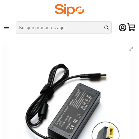
¡Compra hasta mediodía y recibe hoy! De lunes a sábado en el gran
Santiago. Envío gratis desde $29.990
Inicio
Redes y conectividad
Cargadores Notebook
Cargador notebook compatible con lenovo yoga (DBEKC-137)