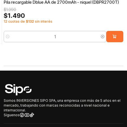
Pila recargable Dblue AA de 2700mAh - niquel (DBPR2700T)
$1.990
$1.490
12 cuotas de
$132
sin interés
Cantidad
Somos INVERSIONES SIPO SPA, una empresa con más de 5 años en el
mercado, trabajando con marcas reconocidas a nivel nacional e
internacional.
Síguenos