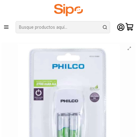
¡Compra hasta mediodía y recibe hoy! De lunes a sábado en el gran
Santiago. Envío gratis desde $29.990
Inicio
Otras categorías
Pilas
Cargador de Pilas Philco, Tipo AA y AAA, Incl. 2 Pilas AA, 2700mAh