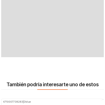
También podría interesarte uno de estos
4710007738283
|
Dblue
-25%
OFF