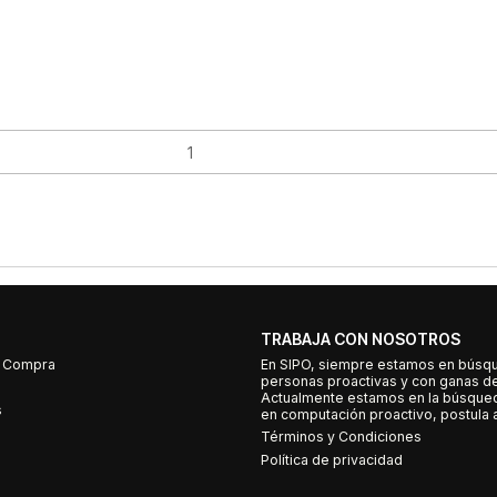
TRABAJA CON NOSOTROS
e Compra
En SIPO, siempre estamos en búsq
personas proactivas y con ganas d
Actualmente estamos en la búsqued
s
en computación proactivo, postula a
Términos y Condiciones
Política de privacidad