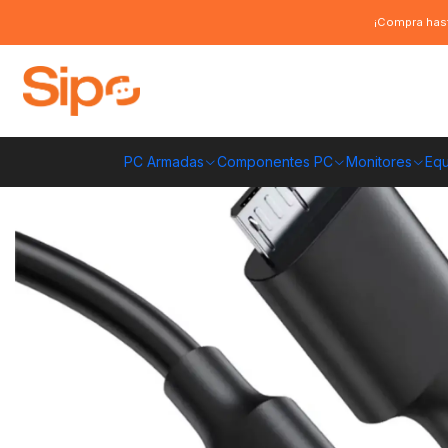
Inicio
Redes y conectividad
Cables de datos y extensiones
Cable U
¡Compra hast
PC Armadas
Componentes PC
Monitores
Equ