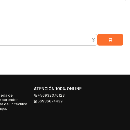
ATENCIÓN 100% ONLINE
ueda de
+56932376123
e aprender.
56986674439
a de un técnico
quí.