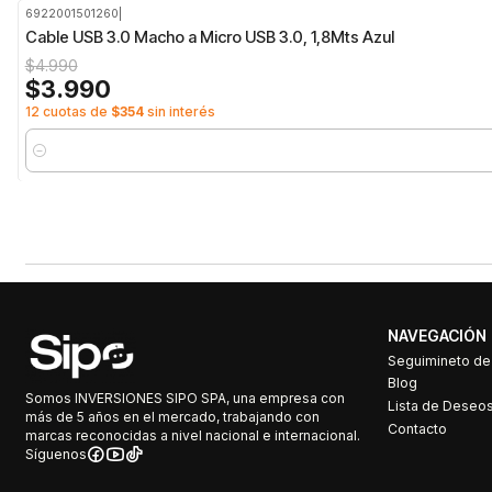
6922001501260
|
-20%
OFF
Cable USB 3.0 Macho a Micro USB 3.0, 1,8Mts Azul
$4.990
$3.990
12 cuotas de
$354
sin interés
Cantidad
NAVEGACIÓN
Seguimineto d
Blog
Somos INVERSIONES SIPO SPA, una empresa con
Lista de Deseo
más de 5 años en el mercado, trabajando con
Contacto
marcas reconocidas a nivel nacional e internacional.
Síguenos