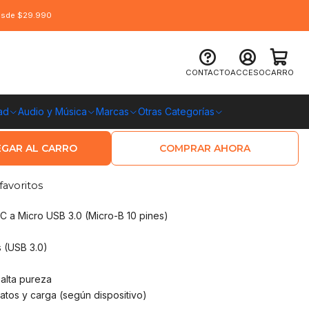
desde $29.990
Micro USB 3.0 SuperSpeed 1Mts
CONTACTO
ACCESO
CARRO
ad
Audio y Música
Marcas
Otras Categorías
O CHILE
GAR AL CARRO
COMPRAR AHORA
favoritos
 a Micro USB 3.0 (Micro-B 10 pines)
 (USB 3.0)
alta pureza
atos y carga (según dispositivo)