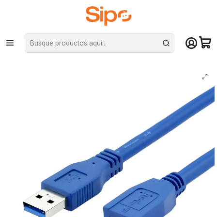
¡Compra hasta mediodía y recibe hoy! De lunes a sábado en el gran
Santiago. Envío gratis desde $29.990
Inicio
Redes y conectividad
Cables de datos y extensiones
Cable USB 3.0 Macho a Micro USB 3.0, 1,8Mts Azul