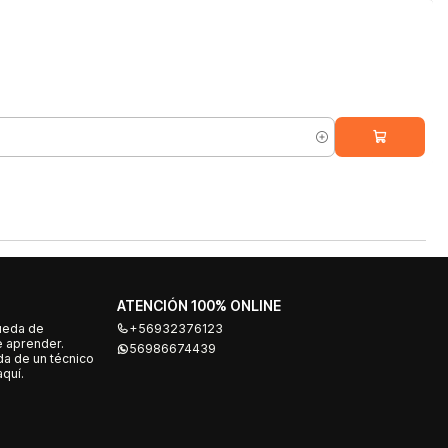
ATENCIÓN 100% ONLINE
ueda de
+56932376123
e aprender.
56986674439
a de un técnico
quí.