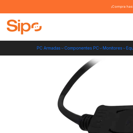
Inicio
Monitores
Cables HDMI y Displayport
Cable Mini Displayport 
¡Compra hast
PC Armadas
Componentes PC
Monitores
Equ