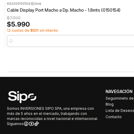
6922001501543
|
Ulink
-25%
OFF
Cable Display Port Macho a Dp. Macho - 1.8mts (0150154)
$7.990
$5.990
12 cuotas de
$531
sin interés
Cantidad
NAVEGACIÓN
Seguimineto d
Blog
Somos INVERSIONES SIPO SPA, una empresa con
Lista de Deseo
más de 5 años en el mercado, trabajando con
Contacto
marcas reconocidas a nivel nacional e internacional.
Síguenos