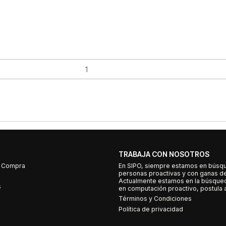
TRABAJA CON NOSOTROS
e Compra
En SIPO, siempre estamos en búsq
personas proactivas y con ganas d
Actualmente estamos en la búsqued
s
en computación proactivo, postula a
Términos y Condiciones
Política de privacidad