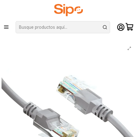
¡Compra hasta mediodía y recibe hoy! De lunes a sábado en el gran
Santiago. Envío gratis desde $29.990
Inicio
Redes y conectividad
Cables de Red
Cable de Red Patch Cord 3Mts Cat6 CCA RJ-45 100 Ohm Gris