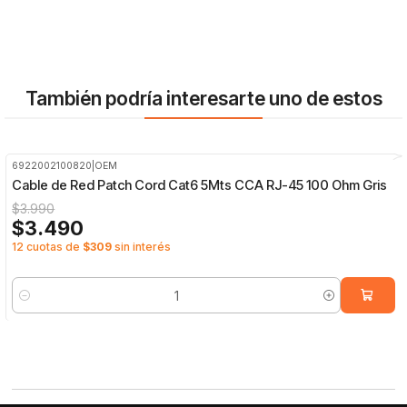
También podría interesarte uno de estos
6922002100820
|
OEM
-13%
OFF
Cable de Red Patch Cord Cat6 5Mts CCA RJ-45 100 Ohm Gris
$3.990
$3.490
12 cuotas de
$309
sin interés
Cantidad