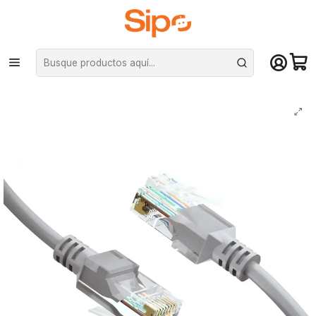
¡Compra hasta mediodía y recibe hoy! De lunes a sábado en el gran
Santiago. Envío gratis desde $29.990
Inicio
Redes y conectividad
Cables de Red
Cable de Red Patch Cord Cat6 25Mts CCA RJ-45 100Ohm Gris