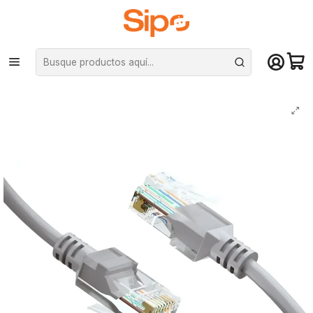
¡Compra hasta mediodía y recibe hoy! De lunes a sábado en el gran
Santiago. Envío gratis desde $29.990
Inicio
Redes y conectividad
Cables de Red
Cable de Red Patch Cord Cat6 5Mts CCA RJ-45 100 Ohm Gris