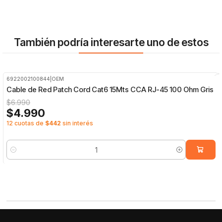
También podría interesarte uno de estos
6922002100844
|
OEM
-29%
OFF
Cable de Red Patch Cord Cat6 15Mts CCA RJ-45 100 Ohm Gris
$6.990
$4.990
12 cuotas de
$442
sin interés
Cantidad