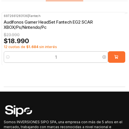
6972661283136
|
Fantech
-21%
OFF
Audífonos Gamer HeadSet Fantech EG2 SCAR
XBOX/Ps/Nintendo/Pc
$23.990
$18.990
12 cuotas de
$1.684
sin interés
Cantidad
Somos INVERSIONES SIPO SPA, una empresa con más de 5 años en el
mercado, trabajando con marcas reconocidas a nivel nacional e