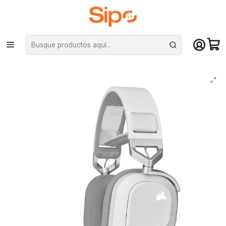
¡Compra hasta mediodía y recibe hoy! De lunes a sábado en el gran
Santiago. Envío gratis desde $29.990
Inicio
Computación y Gamers
Audífonos
Audífonos Gamer Corsair HS80 RGB Dolby Audio 7.1 USB, Blanco