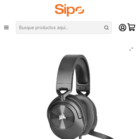
¡Compra hasta mediodía y recibe hoy! De lunes a sábado en el gran
Santiago. Envío gratis desde $29.990
Inicio
Computación y Gamers
Audífonos
Audífonos Corsair Over-Ear Hs55 Stereo Cable 3.5mm, Carbón