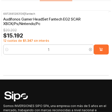
6972661283136
|
Fantech
-25%
OFF
Audífonos Gamer HeadSet Fantech EG2 SCAR
XBOX/Ps/Nintendo/Pc
$20.202
$15.192
12 cuotas de
$1.347
sin interés
Cantidad
Somos INVERSIONES SIPO SPA, una empresa con más de 5 años en el
mercado, trabajando con marcas reconocidas a nivel nacional e