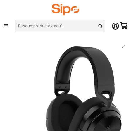
¡Compra hasta mediodía y recibe hoy! De lunes a sábado en el gran
Santiago. Envío gratis desde $29.990
Inicio
Computación y Gamers
Audífonos
Audífonos Corsair HS55 Wireless, BT, Audio 7.1, USB, Carbon