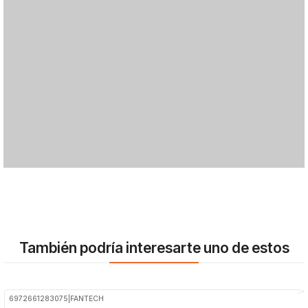
También podría interesarte uno de estos
6972661283075
|
FANTECH
-25%
OFF