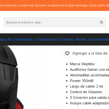
X0002, 2plug + adaptador – PS4/Xbox/Móvil/Tablet
a mediodía y recibe hoy! De lunes a sábado en el gran Santiago. Envío gratis 
|
Audífono Gamer 
adaptador – PS4
ipos IA y Servidores
Computación y Gamers
Redes y Conectivid
ENVÍO GRATIS A TOD
Agregar a la lista de 
Marca: Reptilex
Audífonos Gamer con m
Almohadillas acolchada
Power: 100mW
Largo de cable: 2 mt.
Control de Volumen.
2 Conector para salida 
Incluye cable adaptador