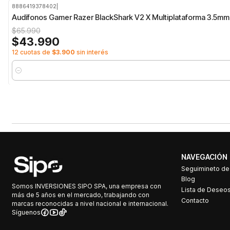
8886419378402
|
-33%
OFF
Audífonos Gamer Razer BlackShark V2 X Multiplataforma 3.5mm
$65.990
$43.990
12 cuotas de
$3.900
sin interés
Cantidad
NAVEGACIÓN
Seguimineto d
Blog
Somos INVERSIONES SIPO SPA, una empresa con
Lista de Deseo
más de 5 años en el mercado, trabajando con
Contacto
marcas reconocidas a nivel nacional e internacional.
Síguenos