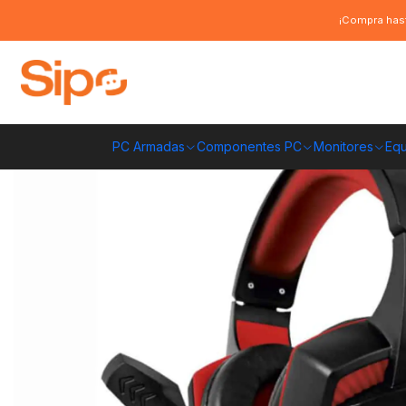
Inicio
Computación y Gamers
Audífonos
Audífono Gamer Reptilex R
¡Compra hast
PC Armadas
Componentes PC
Monitores
Equ