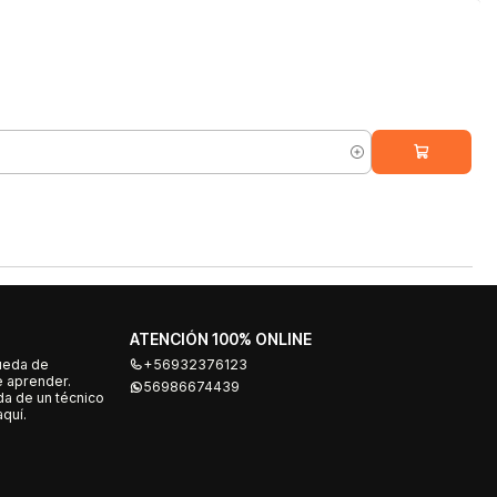
ATENCIÓN 100% ONLINE
ueda de
+56932376123
e aprender.
56986674439
a de un técnico
quí.