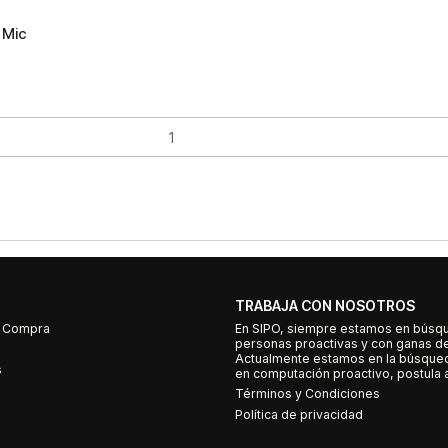
 Mic
TRABAJA CON NOSOTROS
e Compra
En SIPO, siempre estamos en búsq
personas proactivas y con ganas d
Actualmente estamos en la búsqued
s
en computación proactivo, postula a
Términos y Condiciones
Política de privacidad