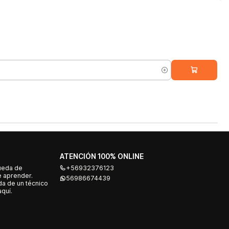
ATENCIÓN 100% ONLINE
ueda de
+56932376123
e aprender.
56986674439
a de un técnico
quí.