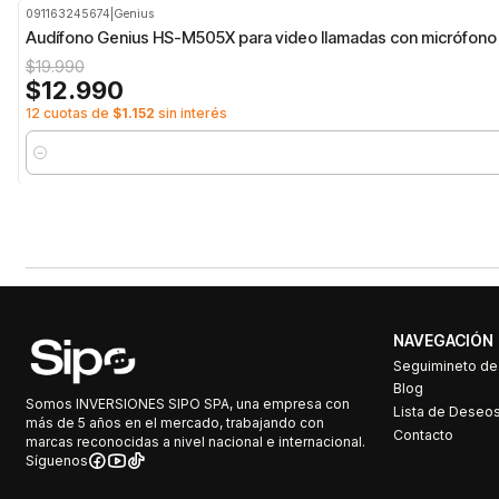
091163245674
|
Genius
-35%
OFF
Audífono Genius HS-M505X para video llamadas con micrófono
$19.990
$12.990
12 cuotas de
$1.152
sin interés
Cantidad
NAVEGACIÓN
Seguimineto d
Blog
Somos INVERSIONES SIPO SPA, una empresa con
Lista de Deseo
más de 5 años en el mercado, trabajando con
Contacto
marcas reconocidas a nivel nacional e internacional.
Síguenos