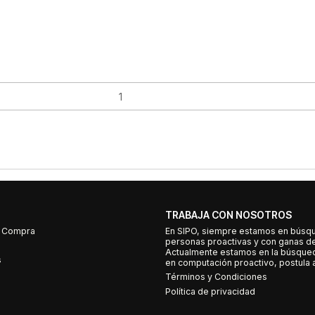
TRABAJA CON NOSOTROS
e Compra
En SIPO, siempre estamos en búsq
personas proactivas y con ganas d
Actualmente estamos en la búsqued
s
en computación proactivo, postula a
Términos y Condiciones
Política de privacidad