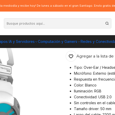
1 Captain 7.1 Gaming RGB, Space Ed
a mediodía y recibe hoy! De lunes a sábado en el gran Santiago. Envío gratis 
|
Audífono Gamer 
RGB, Space Ed
ipos IA y Servidores
Computación y Gamers
Redes y Conectivid
ENVÍO GRATIS A TOD
Agregar a la lista de 
Tipo: Over-Ear / Headse
Micrófono: Externo (esti
Respuesta en frecuenci
Color: Blanco
Iluminación: RGB
Conectividad: USB 2.0
Sin controles en el cabl
Tamaño driver: 50 mm
Largo del cable: 2200 