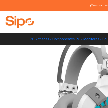
Inicio
Computación y Gamers
Audífonos
Audífono Gamer Fantech HG1
¡Compra hast
PC Armadas
Componentes PC
Monitores
Equ