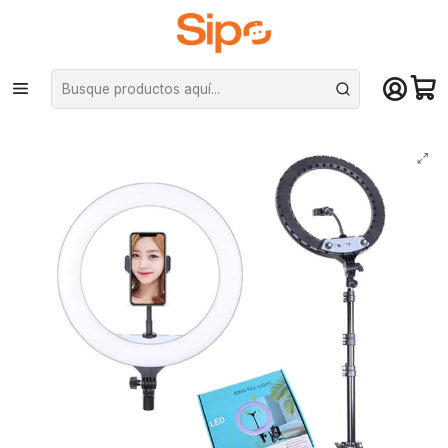
¡Compra hasta mediodía y recibe hoy! De lunes a sábado en el gran
Santiago. Envío gratis desde $29.990
Inicio
Otras categorías
Iluminación y Aro de Luz
Aro Luz Led Profesional 36cm + Trípode reforzado regulable 1.90cm