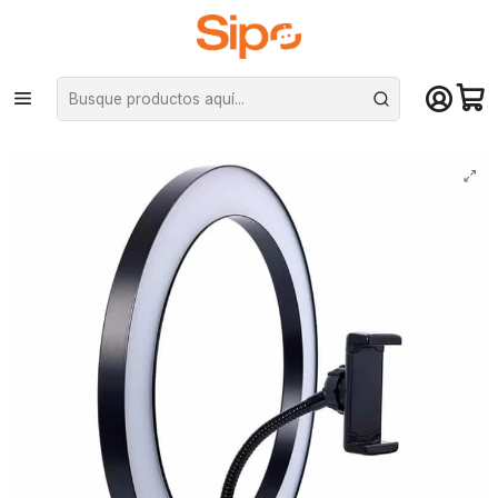
¡Compra hasta mediodía y recibe hoy! De lunes a sábado en el gran
Santiago. Envío gratis desde $29.990
Inicio
Otras categorías
Iluminación y Aro de Luz
Aro de luz 26cm con trípode de sobre mesa, 3 tonos