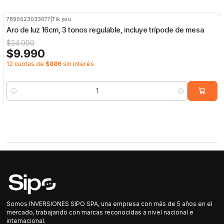
7895623033077
|
Tik you
-60%
OFF
Aro de luz 16cm, 3 tonos regulable, incluye trípode de mesa
$24.990
$9.990
12 cuotas de
$886
sin interés
Cantidad
Somos INVERSIONES SIPO SPA, una empresa con más de 5 años en el
mercado, trabajando con marcas reconocidas a nivel nacional e
internacional.