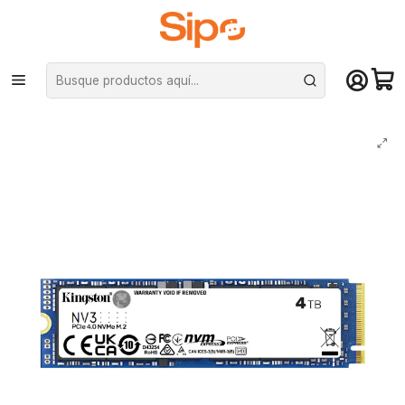
¡Compra hasta mediodía y recibe hoy! De lunes a sábado en el gran
Santiago. Envío gratis desde $29.990
Inicio
Componentes PC
Unidad de Estado Sólido (SSD)
M.2 PCIe NVMe
Unidad SSD Kingston NV3 4TB M.2 6000MB/s PciE-4