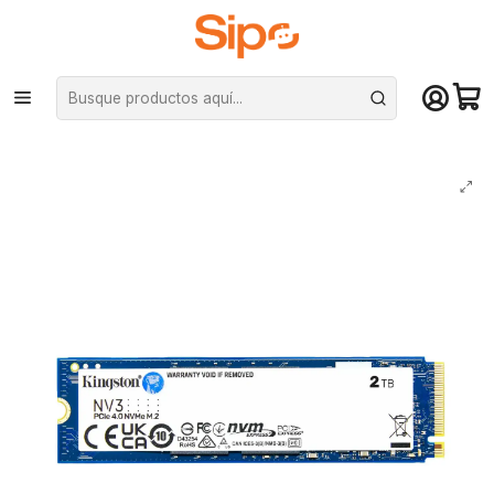
¡Compra hasta mediodía y recibe hoy! De lunes a sábado en el gran
Santiago. Envío gratis desde $29.990
Inicio
Componentes PC
Unidad de Estado Sólido (SSD)
M.2 PCIe NVMe
Unidad SSD Kingston NV3 2TB M.2 6000 MB/s NVMe PciE-4 3D NAND